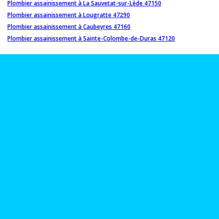
Plombier assainissement à La Sauvetat-sur-Lède 47150
Plombier assainissement à Lougratte 47290
Plombier assainissement à Caubeyres 47160
Plombier assainissement à Sainte-Colombe-de-Duras 47120