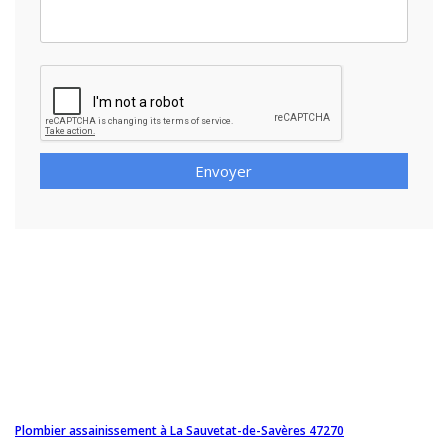
Envoyer
Plombier assainissement à La Sauvetat-de-Savères 47270